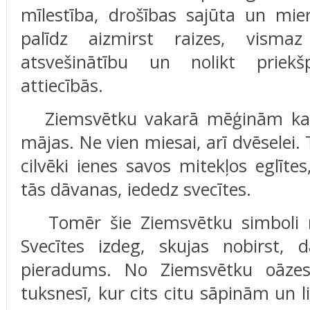
mīlestība, drošības sajūta un mie
palīdz aizmirst raizes, visma
atsvešinātību un nolikt priek
attiecībās.
Ziemsvētku vakarā mēģinām kaut 
mājas. Ne vien miesai, arī dvēselei. 
cilvēki ienes savos mitekļos eglītes
tās dāvanas, iededz svecītes.
Tomēr šie Ziemsvētku simboli run
Svecītes izdeg, skujas nobirst, 
pieradums. No Ziemsvētku oāzes 
tuksnesī, kur cits citu sāpinām un li