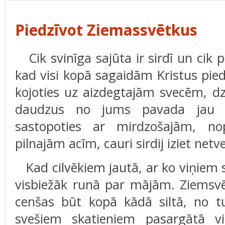
Piedzīvot Ziemassvētkus
Cik svinīga sajūta ir sirdī un cik p
kad visi kopā sagai­dām Kristus pie
kojoties uz aizdegtajām svecēm, d
daudzus no jums pavada jau
sastopoties ar mirdzošajām, no
pilnajām acīm, cauri sirdij iziet net
Kad cilvēkiem jautā, ar ko viņiem s
visbiežāk runā par mājām. Ziemsvēt
cenšas būt kopā kādā siltā, no t
svešiem skatieniem pasargātā vi