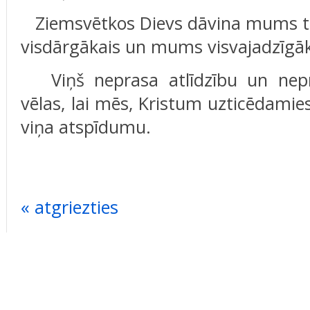
Ziemsvētkos Dievs dāvina mums to
visdārgākais un mums visvajadzīgāk
Viņš neprasa atlīdzību un nepr
vēlas, lai mēs, Kristum uzticēdamies
viņa atspīdumu.
« atgriezties