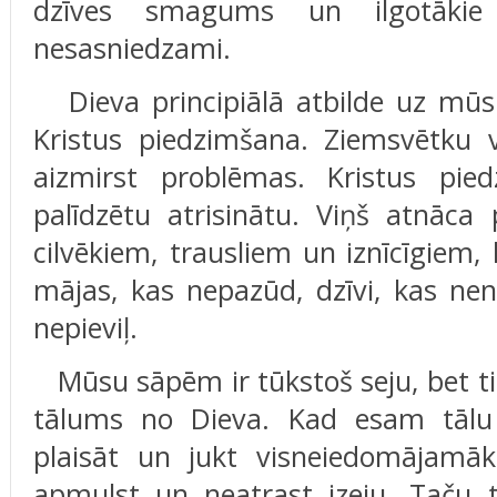
dzīves smagums un ilgotākie 
nesasniedzami.
Dieva principiālā atbilde uz mūs
Kristus piedzimšana. Ziemsvētku v
aizmirst problēmas. Kristus pi
palīdzētu atrisinātu. Viņš atnāca
cilvēkiem, trausliem un iznīcīgiem,
mājas, kas nepazūd, dzīvi, kas neno
nepieviļ.
Mūsu sāpēm ir tūkstoš seju, bet ti
tālums no Dieva. Kad esam tālu
plaisāt un jukt visneiedomājamāk
apmulst un neatrast izeju. Taču 