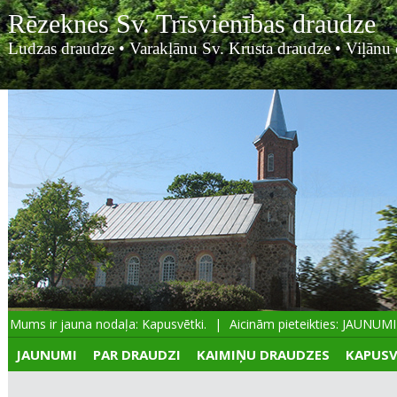
Rēzeknes Sv. Trīsvienības draudze
Ludzas draudze
•
Varakļānu Sv. Krusta draudze
•
Viļānu 
Mums ir jauna nodaļa: Kapusvētki.
Aicinām pieteikties: JAUNUMIE
JAUNUMI
PAR DRAUDZI
KAIMIŅU DRAUDZES
KAPUSV