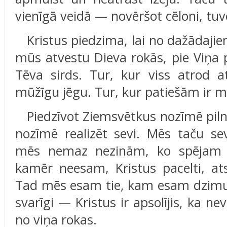
vienīgā veidā — novēršot cēloni, tuv
Kristus piedzima, lai no dažādaji
mūs atvestu Dieva rokās, pie Viņa
Tēva sirds. Tur, kur viss atrod a
mūžīgu jēgu. Tur, kur patiešām ir m
Piedzīvot Ziemsvētkus nozīmē piln
nozīmē realizēt sevi. Mēs taču s
mēs nemaz nezinām, ko spējam 
kamēr neesam, Kristus pacelti, at
Tad mēs esam tie, kam esam dzimu
svarīgi — Kristus ir apsolījis, ka ne
no viņa rokas.