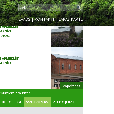
IEVADS
|
KONTAKTI
|
LAPAS KARTE
M APMEKLĒT
AZNĪCU
ES BAZNĪCAS
RESTAURĀCIJAI
Vajadzības
kumiem draudzēs...!
M APMEKLĒT
BIBLIOTĒKA
SVĒTRUNAS
ZIEDOJUMI
AZNĪCU
ĀNOS.