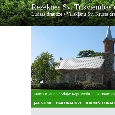
Rēzeknes Sv. Trīsvienības
Ludzas draudze
•
Varakļānu Sv. Krusta dr
Mums ir jauna nodaļa: Kapusvētki.
Aicinām pie
JAUNUMI
PAR DRAUDZI
KAIMIŅU DRAU