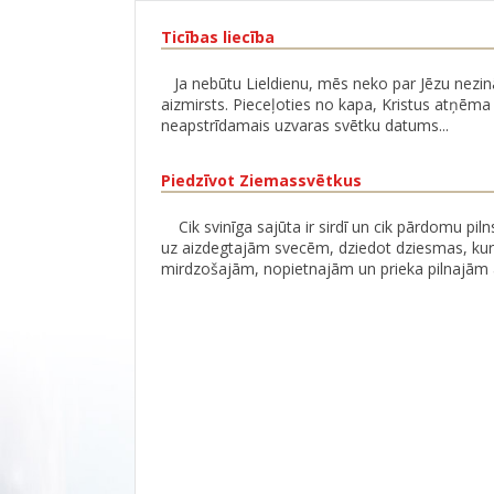
Ticības liecība
Ja nebūtu Lieldienu, mēs neko par Jēzu nezinā
aizmirsts. Pieceļoties no kapa, Kristus atņēma 
neapstrīdamais uzvaras svētku datums...
Piedzīvot Ziemassvētkus
Cik svinīga sajūta ir sirdī un cik pārdomu pil
uz aizdegtajām svecēm, dziedot dziesmas, ku
mirdzošajām, nopietnajām un prieka pilnajām acī