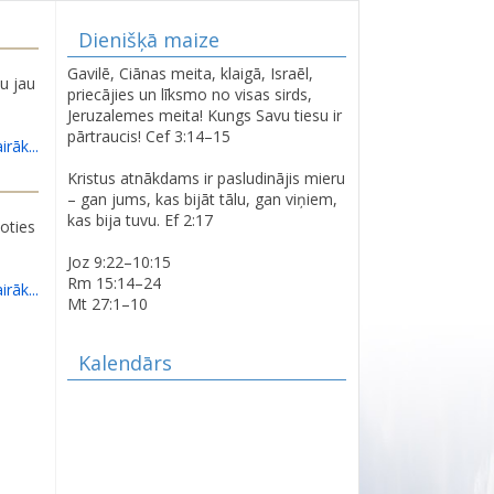
Dienišķā maize
Gavilē, Ciānas meita, klaigā, Israēl,
tu jau
priecājies un līksmo no visas sirds,
Jeruzalemes meita! Kungs Savu tiesu ir
pārtraucis! Cef 3:14–15
irāk...
Kristus atnākdams ir pasludinājis mieru
– gan jums, kas bijāt tālu, gan viņiem,
kas bija tuvu. Ef 2:17
joties
Joz 9:22–10:15
Rm 15:14–24
irāk...
Mt 27:1–10
Kalendārs