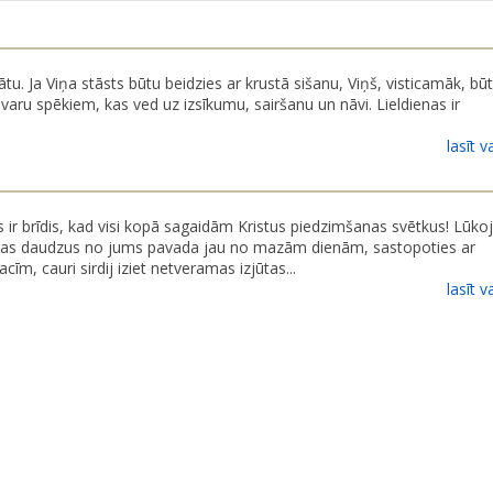
tu. Ja Viņa stāsts būtu beidzies ar krustā sišanu, Viņš, visticamāk, bū
varu spēkiem, kas ved uz izsīkumu, sairšanu un nāvi. Lieldienas ir
lasīt va
ns ir brīdis, kad visi kopā sagai­dām Kristus piedzimšanas svētkus! Lū­ko
ras daudzus no jums pavada jau no mazām dienām, sastopoties ar
m, cauri sirdij iziet netveramas izjūtas...
lasīt va