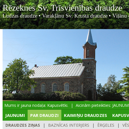
Rēzeknes Sv. Trīsvienības draudze
Ludzas draudze
•
Varakļānu Sv. Krusta draudze
•
Viļānu 
Mums ir jauna nodaļa: Kapusvētki.
Aicinām pieteikties: JAUNUMIE
JAUNUMI
PAR DRAUDZI
KAIMIŅU DRAUDZES
KAPUSV
DRAUDZES ZIŅAS
|
BAZNĪCAS INTERJERS
|
ĒRĢELES
|
VĒ