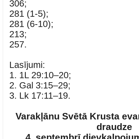
306;
281 (1-5);
281 (6-10);
213;
257.
Lasījumi:
1. 1L 29:10–20;
2. Gal 3:15–29;
3. Lk 17:11–19.
Varakļānu Svētā Krusta evaņ
draudze
4. septembrī dievkalpojum