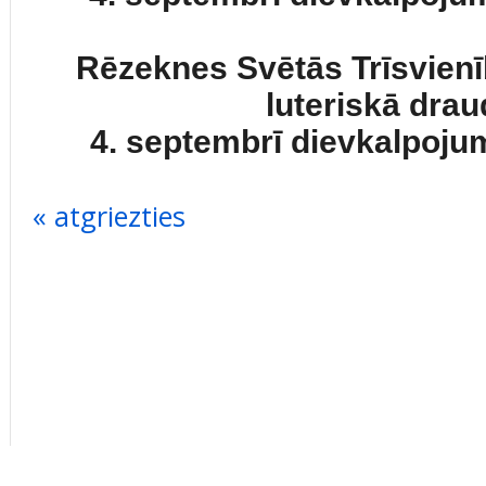
‌Rēzeknes Svētās Trīsvien
luteriskā dra
4. septembrī dievkalpojum
« atgriezties