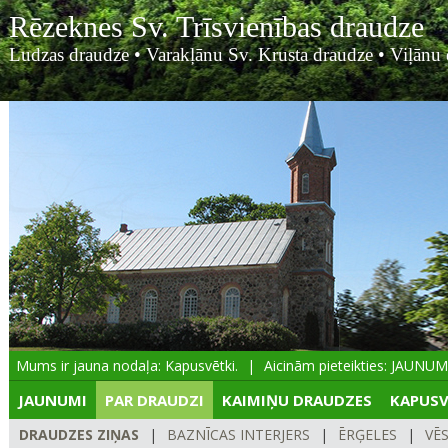
Rēzeknes Sv. Trīsvienības draudze
Ludzas draudze
•
Varakļānu Sv. Krusta draudze
•
Viļānu 
Mums ir jauna nodaļa: Kapusvētki.
Aicinām pieteikties: JAUNUMIE
JAUNUMI
PAR DRAUDZI
KAIMIŅU DRAUDZES
KAPUSV
DRAUDZES ZIŅAS
|
BAZNĪCAS INTERJERS
|
ĒRĢELES
|
VĒ