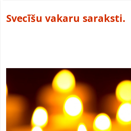
Svecīšu vakaru saraksti.