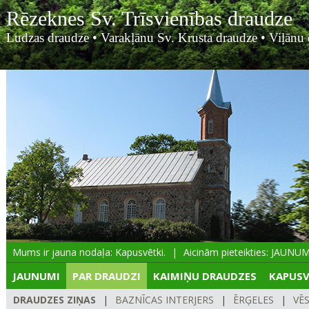
Rēzeknes Sv. Trīsvienības draudze
Ludzas draudze
•
Varakļānu Sv. Krusta draudze
•
Viļānu 
Mums ir jauna nodaļa: Kapusvētki.
Aicinām pieteikties: JAUNUMI
JAUNUMI
PAR DRAUDZI
KAIMIŅU DRAUDZES
KAPUSV
DRAUDZES ZIŅAS
|
BAZNĪCAS INTERJERS
|
ĒRĢELES
|
VĒ