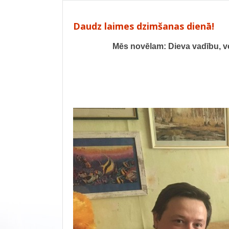
Daudz laimes dzimšanas dienā!
Mēs novēlam: Dieva vadību, ve