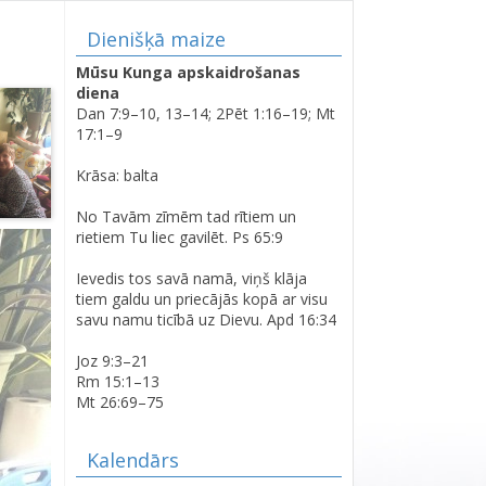
Dienišķā maize
Mūsu Kunga apskaidrošanas
diena
Dan 7:9–10, 13–14; 2Pēt 1:16–19; Mt
17:1–9
Krāsa: balta
No Tavām zīmēm tad rītiem un
rietiem Tu liec gavilēt. Ps 65:9
Ievedis tos savā namā, viņš klāja
tiem galdu un priecājās kopā ar visu
savu namu ticībā uz Dievu. Apd 16:34
Joz 9:3–21
Rm 15:1–13
Mt 26:69–75
Kalendārs