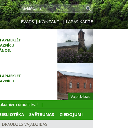
IEVADS
|
KONTAKTI
|
LAPAS KARTE
M APMEKLĒT
AZNĪCU
ES BAZNĪCAS
RESTAURĀCIJAI
Vajadzības
umiem draudzēs...!
M APMEKLĒT
BIBLIOTĒKA
SVĒTRUNAS
ZIEDOJUMI
AZNĪCU
ĀNOS.
DRAUDZES VAJADZĪBAS